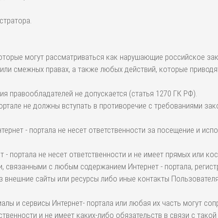
стратора.
 которые могут рассматриваться как нарушающие российское за
/или смежных правах, а также любых действий, которые привод
сия правообладателей не допускается (статья 1270 ГК РФ).
 портале не должны вступать в противоречие с требованиями з
тернет - портала не несет ответственности за посещение и исп
ет - портала не несет ответственности и не имеет прямых или к
связанными с любым содержанием Интернет - портала, регистра
з внешние сайты или ресурсы либо иные контакты Пользователя,
иалы и сервисы Интернет- портала или любая их часть могут со
ственности и не имеет каких-либо обязательств в связи с такой