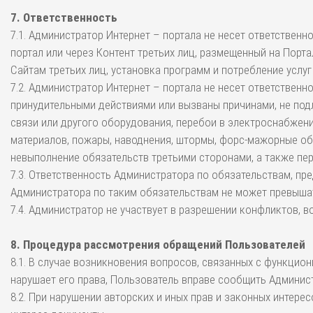
7. Ответственность
7.1. Администратор Интернет – портала не несет ответствен
портал или через Контент третьих лиц, размещенный на Порта
Сайтам третьих лиц, установка программ и потребление услуг
7.2. Администратор Интернет – портала не несет ответствен
принудительными действиями или вызваны причинами, не подл
связи или другого оборудования, перебои в электроснабжени
материалов, пожары, наводнения, штормы, форс-мажорные обс
невыполнение обязательств третьими сторонами, а также пе
7.3. Ответственность Администратора по обязательствам, пр
Администратора по таким обязательствам не может превышать
7.4. Администратор не участвует в разрешении конфликтов,
8. Процедура рассмотрения обращений Пользователей
8.1. В случае возникновения вопросов, связанных с функцион
нарушает его права, Пользователь вправе сообщить Администр
8.2. При нарушении авторских и иных прав и законных инте