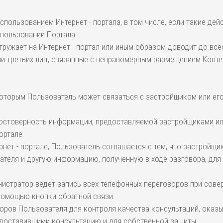
использованием Интернет - портала, в том числе, если такие де
спользовании Портала.
агружает на Интернет - портал или иным образом доводит до вс
и третьих лиц, связанные с неправомерным размещением Конте
 которым Пользователь может связаться с застройщиком или ег
и достоверность информации, предоставляемой застройщиками 
ортале.
рнет - портале, Пользователь соглашается с тем, что застройщ
ателя и другую информацию, полученную в ходе разговора, дл
инистратор ведет запись всех телефонных переговоров при сове
 помощью кнопки обратной связи.
воров Пользователя для контроля качества консультаций, оказ
доставившими консультацию и для собственной защиты.