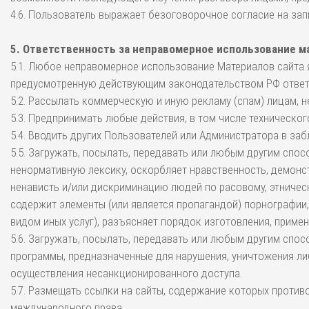
4.6. Пользователь выражает безоговорочное согласие на зап
5. Ответственность за неправомерное использование м
5.1. Любое неправомерное использование Материалов сайта 
предусмотренную действующим законодательством РФ ответ
5.2. Рассылать коммерческую и иную рекламу (спам) лицам, 
5.3. Предпринимать любые действия, в том числе техническо
5.4. Вводить других Пользователей или Администратора в за
5.5. Загружать, посылать, передавать или любым другим спо
ненормативную лексику, оскорбляет нравственность, демонст
ненависть и/или дискриминацию людей по расовому, этническ
содержит элементы (или является пропагандой) порнографии, 
видом иных услуг), разъясняет порядок изготовления, приме
5.6. Загружать, посылать, передавать или любым другим спо
программы, предназначенные для нарушения, уничтожения л
осуществления несанкционированного доступа.
5.7. Размещать ссылки на сайты, содержание которых проти
международного права.