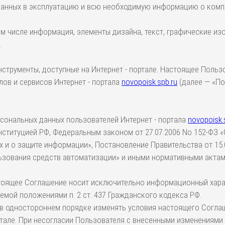
сданных в эксплуатацию и всю необходимую информацию о комп
ом числе информация, элементы дизайна, текст, графические изо
.
трументы, доступные на Интернет - портале. Настоящее Пользо
ов и сервисов Интернет - портала
novopoisk.spb.ru
(далее — «По
рсональных данных пользователей Интернет - портала
novopoisk.
нституцией РФ, Федеральным законом от 27.07.2006 No 152-ФЗ 
 и о защите информации», Постановление Правительства от 15
ьзования средств автоматизации» и иными нормативными актам
стоящее Соглашение носит исключительно информационный характ
емой положениями п. 2 ст. 437 Гражданского кодекса РФ.
 в одностороннем порядке изменять условия настоящего Соглаше
але. При несогласии Пользователя с внесенными изменениями он