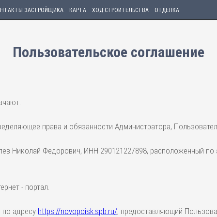
НТАКТЫ ЗАСТРОЙЩИКА
КАРТА
ХОД СТРОИТЕЛЬСТВА
ОТДЕЛКА
Пользовательское соглашение
ачают:
еделяющее права и обязанности Администратора, Пользователе
в Николай Федорович, ИНН 290121227898, расположенный по адр
рнет - портал.
 по адресу
https://novopoisk.spb.ru/
, предоставляющий Пользова