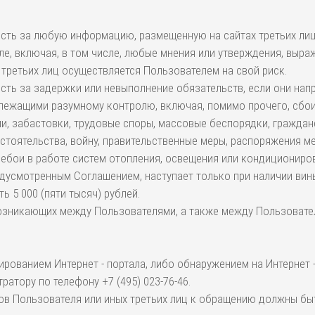
ность за любую информацию, размещенную на сайтах третьих лиц
ле, включая, в том числе, любые мнения или утверждения, выраж
 третьих лиц осуществляется Пользователем на свой риск.
ность за задержки или невыполнение обязательств, если они на
ежащими разумному контролю, включая, помимо прочего, сбои 
и, забастовки, трудовые споры, массовые беспорядки, граждан
тоятельства, войну, правительственные меры, распоряжения ме
ребои в работе систем отопления, освещения или кондициониро
едусмотренным Соглашением, наступает только при наличии вин
 5 000 (пяти тысяч) рублей.
 возникающих между Пользователями, а также между Пользовате
ированием Интернет - портала, либо обнаружением на Интернет 
атору по телефону +7 (495) 023-76-46.
ресов Пользователя или иных третьих лиц к обращению должны 