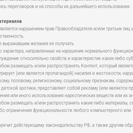
ись переговоров и на способы их дальнейшего использования.
атериалов
является нарушением прав Правообладателя и/или третьих лиц 
ственность.
не выражавшим желания ее получать.
го характера, направленные на нарушение нормального функцион
блуждение относительно свойств и характеристик каких-либо су
собом размещать и/или распространять Контент, который являе
рирует (или является пропагандой) насилия и жестокости, нару
ому, половому, религиозному, социальному признакам, содержи
детской эротики, представляет собой рекламу (или является пр
нения или иного использования наркотических веществ или их а
собом размещать и/или распространять какие-либо материалы, 
ибо ограничения функциональности любого компьютерного или 
воречит действующему законодательству РФ, а также другим об