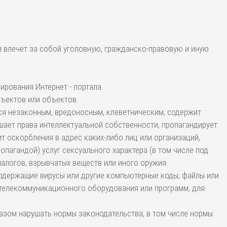
и влечет за собой уголовную, гражданско-правовую и иную
ирования Интернет - портала.
бъектов или объектов.
тся незаконным, вредоносным, клеветническим, содержит
шает права интеллектуальной собственности, пропагандирует
т оскорбления в адрес каких-либо лиц или организаций,
опагандой) услуг сексуального характера (в том числе под
налогов, взрывчатых веществ или иного оружия.
содержащие вирусы или другие компьютерные коды, файлы или
телекоммуникационного оборудования или программ, для
разом нарушать нормы законодательства, в том числе нормы