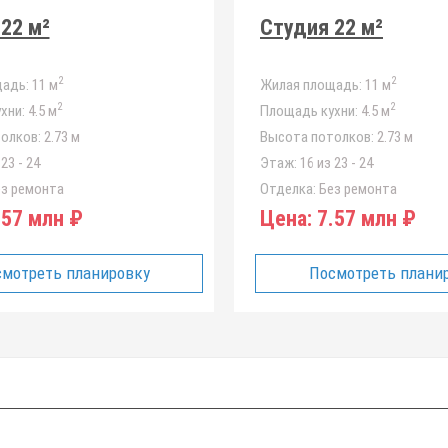
22 м²
Студия 22 м²
2
2
адь:
11 м
Жилая площадь:
11 м
2
2
хни:
4.5 м
Площадь кухни:
4.5 м
олков:
2.73 м
Высота потолков:
2.73 м
23 - 24
Этаж:
16 из 23 - 24
з ремонта
Отделка:
Без ремонта
57 млн ₽
Цена:
7.57 млн ₽
мотреть планировку
Посмотреть плани