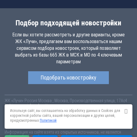
Подбор подходящей новостройки
Если вы хотите рассмотреть и другие варианты, кроме
ЖК «Лучи», предлагаем вам воспользоваться нашим
сервисом подбора новостроек, который позволяет
выбрать из базы 665 ЖК в МСК и МО по 4 ключевым
параметрам
Подобрать новостройку
ЖК «Лучи»
Россия
Москва
, Москва, Производственная улица, 17Ас4
luchi.novopoisk.msk.ru
Купить квартиру в новом жилом комплексе
«Лучи» от «ЛСР. Недвижимость - Москва» в районе Солнцево. Квартиры
Используя сайт, вы соглашаетесь на обработку данных в Cookies для
различных планировок от 7.57 млн рублей!
корректной работы сайта, вашей персонализации и других целей,
предусмотренных
Политикой
Новостройки Санкт-Петербурга
Новостройки Москвы
Информация на сайте взята из открытых источников, не является
публичной офертой и распространяется для ознакомления.