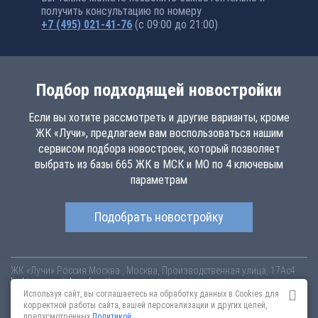
получить консультацию по номеру
+7 (495) 021-41-76
(с 09:00 до 21:00)
Подбор подходящей новостройки
Если вы хотите рассмотреть и другие варианты, кроме
ЖК «Лучи», предлагаем вам воспользоваться нашим
сервисом подбора новостроек, который позволяет
выбрать из базы 665 ЖК в МСК и МО по 4 ключевым
параметрам
Подобрать новостройку
ЖК «Лучи»
Россия
Москва
, Москва, Производственная улица, 17Ас4
luchi.novopoisk.msk.ru
Купить квартиру в новом жилом комплексе
«Лучи» от «ЛСР. Недвижимость - Москва» в районе Солнцево. Квартиры
Используя сайт, вы соглашаетесь на обработку данных в Cookies для
различных планировок от 7.57 млн рублей!
корректной работы сайта, вашей персонализации и других целей,
предусмотренных
Политикой