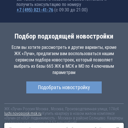
получить консультацию по номеру
+7 (495) 021-41-76
(с 09:30 до 21:00)
Подбор подходящей новостройки
Если вы хотите рассмотреть и другие варианты, кроме
ЖК «Лучи», предлагаем вам воспользоваться нашим
сервисом подбора новостроек, который позволяет
выбрать из базы 665 ЖК в МСК и МО по 4 ключевым
параметрам
Подобрать новостройку
ЖК «Лучи»
Россия
Москва
, Москва, Производственная улица, 17Ас4
luchi.novopoisk.msk.ru
Купить квартиру в новом жилом комплексе
«Лучи» от «ЛСР. Недвижимость - Москва» в районе Солнцево. Квартиры
различных планировок от 7.57 млн рублей!