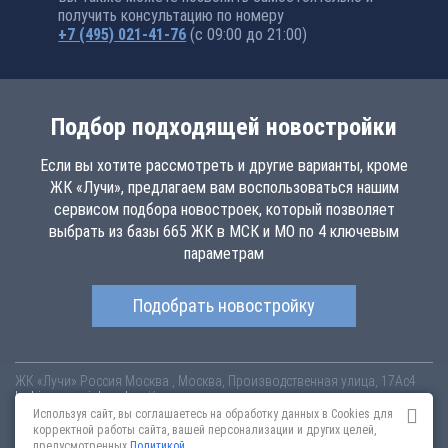
получить консультацию по номеру
+7 (495) 021-41-76
(с 09:00 до 21:00)
Подбор подходящей новостройки
Если вы хотите рассмотреть и другие варианты, кроме
ЖК «Лучи», предлагаем вам воспользоваться нашим
сервисом подбора новостроек, который позволяет
выбрать из базы 665 ЖК в МСК и МО по 4 ключевым
параметрам
Подобрать новостройку
ЖК «Лучи»
Россия
Москва
, Москва, Производственная улица, 17Ас4
luchi.novopoisk.msk.ru
Купить квартиру в новом жилом комплексе
«Лучи» от «ЛСР. Недвижимость - Москва» в районе Солнцево. Квартиры
Используя сайт, вы соглашаетесь на обработку данных в Cookies для
различных планировок от 7.57 млн рублей!
корректной работы сайта, вашей персонализации и других целей,
предусмотренных
Политикой