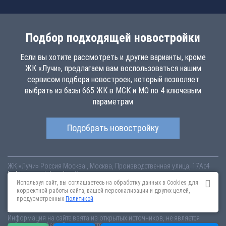
Подбор подходящей новостройки
Если вы хотите рассмотреть и другие варианты, кроме
ЖК «Лучи», предлагаем вам воспользоваться нашим
сервисом подбора новостроек, который позволяет
выбрать из базы 665 ЖК в МСК и МО по 4 ключевым
параметрам
Подобрать новостройку
ЖК «Лучи»
Россия
Москва
, Москва, Производственная улица, 17Ас4
luchi.novopoisk.msk.ru
Купить квартиру в новом жилом комплексе
«Лучи» от «ЛСР. Недвижимость - Москва» в районе Солнцево. Квартиры
Используя сайт, вы соглашаетесь на обработку данных в Cookies для
различных планировок от 7.57 млн рублей!
корректной работы сайта, вашей персонализации и других целей,
предусмотренных
Политикой
Новостройки Санкт-Петербурга
Новостройки Москвы
Информация на сайте взята из открытых источников, не является
публичной офертой и распространяется для ознакомления.