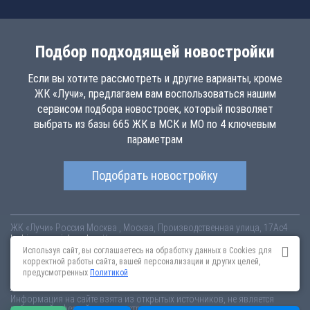
Подбор подходящей новостройки
Если вы хотите рассмотреть и другие варианты, кроме
ЖК «Лучи», предлагаем вам воспользоваться нашим
сервисом подбора новостроек, который позволяет
выбрать из базы 665 ЖК в МСК и МО по 4 ключевым
параметрам
Подобрать новостройку
ЖК «Лучи»
Россия
Москва
, Москва, Производственная улица, 17Ас4
luchi.novopoisk.msk.ru
Купить квартиру в новом жилом комплексе
«Лучи» от «ЛСР. Недвижимость - Москва» в районе Солнцево. Квартиры
Используя сайт, вы соглашаетесь на обработку данных в Cookies для
различных планировок от 7.57 млн рублей!
корректной работы сайта, вашей персонализации и других целей,
предусмотренных
Политикой
Новостройки Санкт-Петербурга
Новостройки Москвы
Информация на сайте взята из открытых источников, не является
публичной офертой и распространяется для ознакомления.