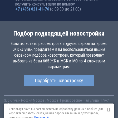
получить консультацию по номеру
+7 (495) 021-41-76
(с 09:30 до 21:00)
Подбор подходящей новостройки
Если вы хотите рассмотреть и другие варианты, кроме
ЖК «Лучи», предлагаем вам воспользоваться нашим
сервисом подбора новостроек, который позволяет
выбрать из базы 665 ЖК в МСК и МО по 4 ключевым
параметрам
Подобрать новостройку
ЖК «Лучи»
Россия
Москва
, Москва, Производственная улица, 17Ас4
luchi.novopoisk.msk.ru
Купить квартиру в новом жилом комплексе
«Лучи» от «ЛСР. Недвижимость - Москва» в районе Солнцево. Квартиры
Используя сайт, вы соглашаетесь на обработку данных в Cookies для
различных планировок от 7.57 млн рублей!
корректной работы сайта, вашей персонализации и других целей,
предусмотренных
Политикой