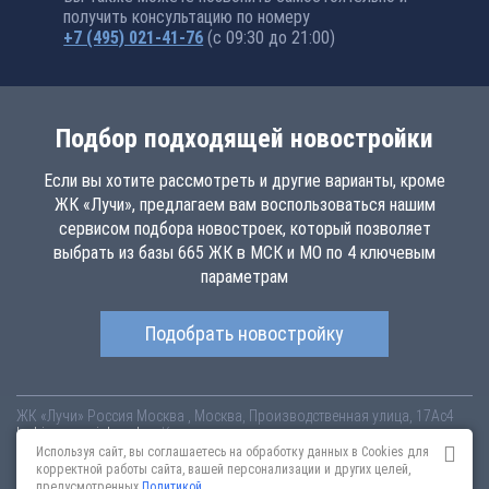
получить консультацию по номеру
+7 (495) 021-41-76
(с 09:30 до 21:00)
Подбор подходящей новостройки
Если вы хотите рассмотреть и другие варианты, кроме
ЖК «Лучи», предлагаем вам воспользоваться нашим
сервисом подбора новостроек, который позволяет
выбрать из базы 665 ЖК в МСК и МО по 4 ключевым
параметрам
Подобрать новостройку
ЖК «Лучи»
Россия
Москва
, Москва, Производственная улица, 17Ас4
luchi.novopoisk.msk.ru
Купить квартиру в новом жилом комплексе
«Лучи» от «ЛСР. Недвижимость - Москва» в районе Солнцево. Квартиры
Используя сайт, вы соглашаетесь на обработку данных в Cookies для
различных планировок от 7.57 млн рублей!
корректной работы сайта, вашей персонализации и других целей,
предусмотренных
Политикой