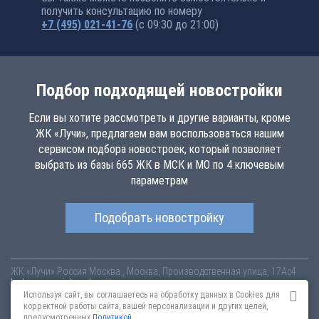
получить консультацию по номеру
+7 (495) 021-41-76
(с 09:30 до 21:00)
Подбор подходящей новостройки
Если вы хотите рассмотреть и другие варианты, кроме
ЖК «Лучи», предлагаем вам воспользоваться нашим
сервисом подбора новостроек, который позволяет
выбрать из базы 665 ЖК в МСК и МО по 4 ключевым
параметрам
Подобрать новостройку
ЖК «Лучи»
Россия
Москва
, Москва, Производственная улица, 17Ас4
luchi.novopoisk.msk.ru
Купить квартиру в новом жилом комплексе
«Лучи» от «ЛСР. Недвижимость - Москва» в районе Солнцево. Квартиры
Используя сайт, вы соглашаетесь на обработку данных в Cookies для
различных планировок от 7.57 млн рублей!
корректной работы сайта, вашей персонализации и других целей,
предусмотренных
Политикой