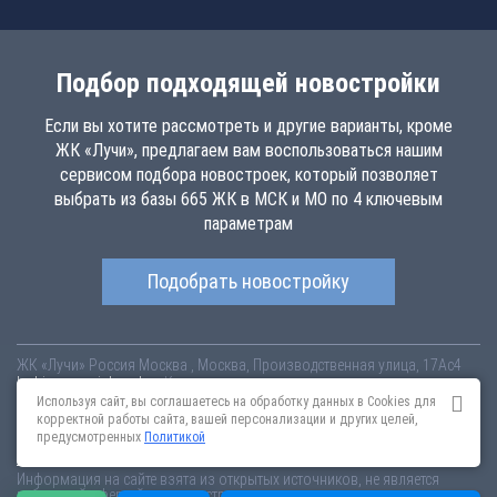
Подбор подходящей новостройки
Если вы хотите рассмотреть и другие варианты, кроме
ЖК «Лучи», предлагаем вам воспользоваться нашим
сервисом подбора новостроек, который позволяет
выбрать из базы 665 ЖК в МСК и МО по 4 ключевым
параметрам
Подобрать новостройку
ЖК «Лучи»
Россия
Москва
, Москва, Производственная улица, 17Ас4
luchi.novopoisk.msk.ru
Купить квартиру в новом жилом комплексе
«Лучи» от «ЛСР. Недвижимость - Москва» в районе Солнцево. Квартиры
Используя сайт, вы соглашаетесь на обработку данных в Cookies для
различных планировок от 7.57 млн рублей!
корректной работы сайта, вашей персонализации и других целей,
предусмотренных
Политикой
Новостройки Санкт-Петербурга
Новостройки Москвы
Информация на сайте взята из открытых источников, не является
публичной офертой и распространяется для ознакомления.