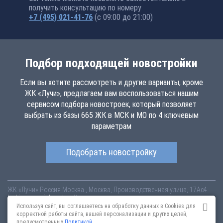
получить консультацию по номеру
+7 (495) 021-41-76
(с 09:00 до 21:00)
Подбор подходящей новостройки
Если вы хотите рассмотреть и другие варианты, кроме
ЖК «Лучи», предлагаем вам воспользоваться нашим
сервисом подбора новостроек, который позволяет
выбрать из базы 665 ЖК в МСК и МО по 4 ключевым
параметрам
Подобрать новостройку
ЖК «Лучи»
Россия
Москва
, Москва, Производственная улица, 17Ас4
luchi.novopoisk.msk.ru
Купить квартиру в новом жилом комплексе
«Лучи» от «ЛСР. Недвижимость - Москва» в районе Солнцево. Квартиры
Используя сайт, вы соглашаетесь на обработку данных в Cookies для
различных планировок от 7.57 млн рублей!
корректной работы сайта, вашей персонализации и других целей,
предусмотренных
Политикой