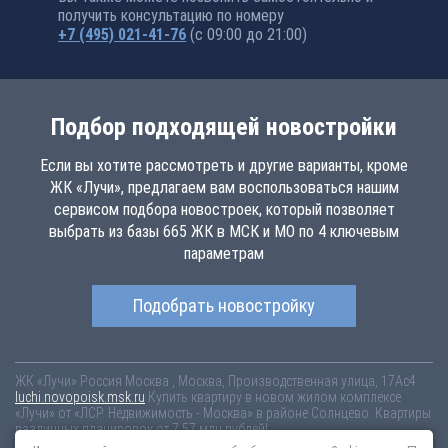
получить консультацию по номеру
+7 (495) 021-41-76
(с 09:00 до 21:00)
Подбор подходящей новостройки
Если вы хотите рассмотреть и другие варианты, кроме
ЖК «Лучи», предлагаем вам воспользоваться нашим
сервисом подбора новостроек, который позволяет
выбрать из базы 665 ЖК в МСК и МО по 4 ключевым
параметрам
Подобрать новостройку
ЖК «Лучи»
Россия
Москва
, Москва, Производственная улица, 17Ас4
luchi.novopoisk.msk.ru
Купить квартиру в новом жилом комплексе
«Лучи» от «ЛСР. Недвижимость - Москва» в районе Солнцево. Квартиры
различных планировок от 7.57 млн рублей!