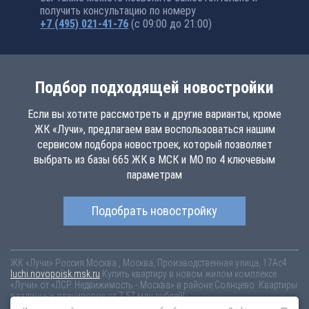
получить консультацию по номеру
+7 (495) 021-41-76
(с 09:00 до 21:00)
Подбор подходящей новостройки
Если вы хотите рассмотреть и другие варианты, кроме
ЖК «Лучи», предлагаем вам воспользоваться нашим
сервисом подбора новостроек, который позволяет
выбрать из базы 665 ЖК в МСК и МО по 4 ключевым
параметрам
Подобрать новостройку
ЖК «Лучи»
Россия
Москва
, Москва, Производственная улица, 17Ас4
luchi.novopoisk.msk.ru
Купить квартиру в новом жилом комплексе
«Лучи» от «ЛСР. Недвижимость - Москва» в районе Солнцево. Квартиры
различных планировок от 7.57 млн рублей!