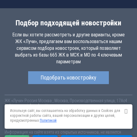
Подбор подходящей новостройки
Если вы хотите рассмотреть и другие варианты, кроме
ЖК «Лучи», предлагаем вам воспользоваться нашим
сервисом подбора новостроек, который позволяет
выбрать из базы 665 ЖК в МСК и МО по 4 ключевым
параметрам
Подобрать новостройку
ЖК «Лучи»
Россия
Москва
, Москва, Производственная улица, 17Ас4
luchi.novopoisk.msk.ru
Купить квартиру в новом жилом комплексе
«Лучи» от «ЛСР. Недвижимость - Москва» в районе Солнцево. Квартиры
Используя сайт, вы соглашаетесь на обработку данных в Cookies для
различных планировок от 7.57 млн рублей!
корректной работы сайта, вашей персонализации и других целей,
предусмотренных
Политикой
Новостройки Санкт-Петербурга
Новостройки Москвы
Информация на сайте взята из открытых источников, не является
публичной офертой и распространяется для ознакомления.